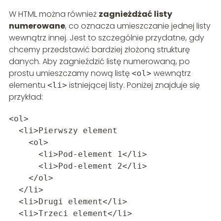
W HTML można również
zagnieżdżać listy
numerowane
, co oznacza umieszczanie jednej listy
wewnątrz innej. Jest to szczególnie przydatne, gdy
chcemy przedstawić bardziej złożoną strukturę
danych. Aby zagnieździć listę numerowaną, po
prostu umieszczamy nową listę
wewnątrz
<ol>
elementu
istniejącej listy. Poniżej znajduje się
<li>
przykład:
<ol>
<li>Pierwszy element
<ol>
<li>Pod-element 1</li>
<li>Pod-element 2</li>
</ol>
</li>
<li>Drugi element</li>
<li>Trzeci element</li>