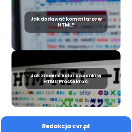
Jak dodawać komentarze w
HTML?
Jak zmienić kolor czcionki w
HTML: Proste kroki
Redakcja cvr.pl