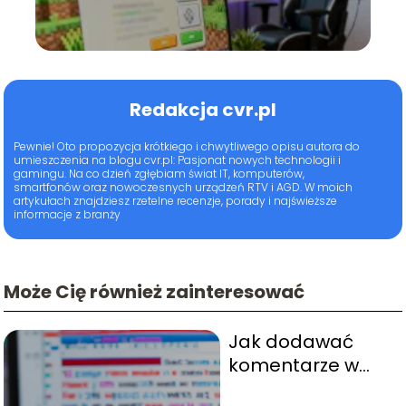
Redakcja cvr.pl
Pewnie! Oto propozycja krótkiego i chwytliwego opisu autora do
umieszczenia na blogu cvr.pl: Pasjonat nowych technologii i
gamingu. Na co dzień zgłębiam świat IT, komputerów,
smartfonów oraz nowoczesnych urządzeń RTV i AGD. W moich
artykułach znajdziesz rzetelne recenzje, porady i najświeższe
informacje z branży
Może Cię również zainteresować
Jak dodawać
komentarze w
HTML?