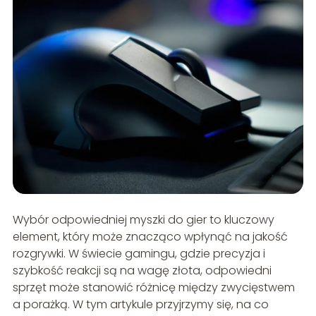
Wybór odpowiedniej myszki do gier to kluczowy
element, który może znacząco wpłynąć na jakość
rozgrywki. W świecie gamingu, gdzie precyzja i
szybkość reakcji są na wagę złota, odpowiedni
sprzęt może stanowić różnicę między zwycięstwem
a porażką. W tym artykule przyjrzymy się, na co