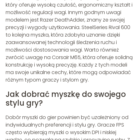
który oferuje wysoką czułość, ergonomiczny kształt i
możliwość regulacji wagi. Innym godnym uwagi
modelem jest Razer DeathAdder, znany ze swojej
precyzji i wygody użytkowania. SteelSeries Rival 600
to kolejna myszka, która zdobyła uznanie dzięki
zaawansowanej technologii śledzenia ruchu i
możliwości dostosowania wagi. Warto również
zwrócić uwagę na Corsair M65, która oferuje solidną
konstrukcję i wysoką precyzję. Każdy z tych modeli
ma swoje unikalne cechy, które mogą odpowiadać
różnym typom graczy i stylom gry.
Jak dobrać myszkę do swojego
stylu gry?
Dobór myszki do gier powinien być uzależniony od
indywidualnych preferencji i stylu gry. Gracze FPS
często wybierają myszki o wysokim DPI i niskiej
wadze, co pozwala na szybkie i precyzyjne ruchy. Z