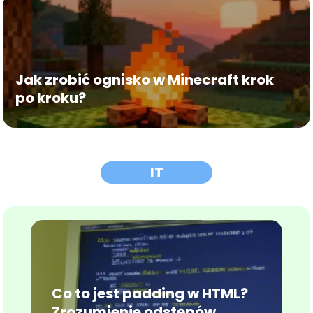
Jak zrobić ognisko w Minecraft krok
po kroku?
IT
Co to jest padding w HTML?
Zrozumienie odstępów