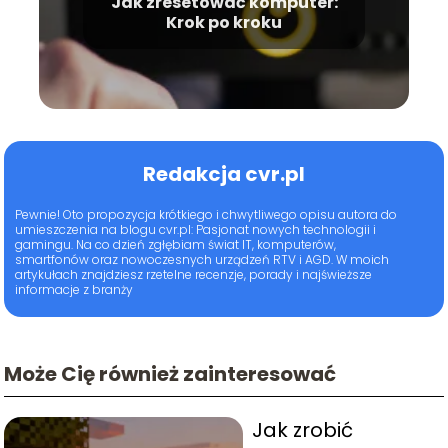
Jak zresetować komputer:
Krok po kroku
Redakcja cvr.pl
Pewnie! Oto propozycja krótkiego i chwytliwego opisu autora do
umieszczenia na blogu cvr.pl: Pasjonat nowych technologii i
gamingu. Na co dzień zgłębiam świat IT, komputerów,
smartfonów oraz nowoczesnych urządzeń RTV i AGD. W moich
artykułach znajdziesz rzetelne recenzje, porady i najświeższe
informacje z branży
Może Cię również zainteresować
Jak zrobić